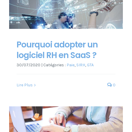
Pourquoi adopter un
logiciel RH en SaaS ?
30/07/2020
|
Catégories :
Paie
,
SIRH
,
GTA
Lire Plus
0