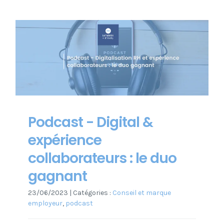
Podcast - Digital &
expérience
collaborateurs : le duo
gagnant
23/06/2023
|
Catégories :
Conseil et marque
employeur
,
podcast