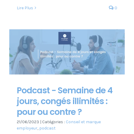
Lire Plus
0
Podcast - Semaine de 4
jours, congés illimités :
pour ou contre ?
21/06/2023
|
Catégories :
Conseil et marque
employeur
,
podcast