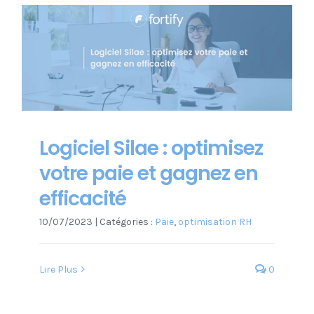
Logiciel Silae : optimisez
votre paie et gagnez en
efficacité
10/07/2023
|
Catégories :
Paie
,
optimisation RH
Lire Plus
0