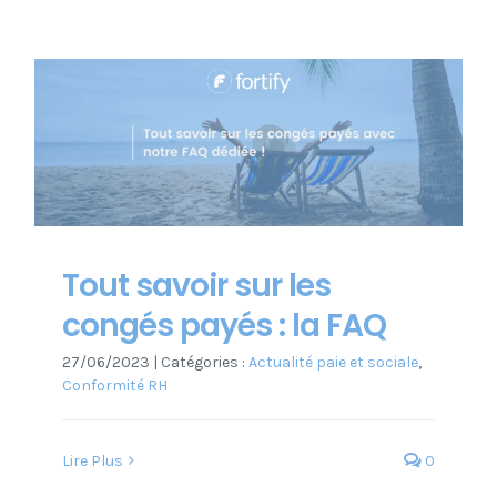
Tout savoir sur les
congés payés : la FAQ
27/06/2023
|
Catégories :
Actualité paie et sociale
,
Conformité RH
Lire Plus
0