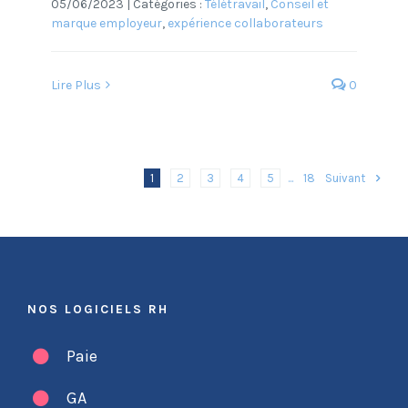
05/06/2023
|
Catégories :
Télétravail
,
Conseil et
marque employeur
,
expérience collaborateurs
Lire Plus
0
...
18
Suivant
1
2
3
4
5
NOS LOGICIELS RH
Paie
GA