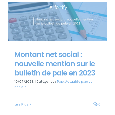
Montant net social :
nouvelle mention sur le
bulletin de paie en 2023
10/07/2023
|
Catégories :
Paie
,
Actualité paie et
sociale
Lire Plus
0