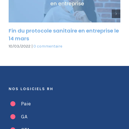
Next
Fin du protocole sanitaire en entreprise le
5 q
14 mars
Pas
10/03/2022
|
0 commentaire
24/0
NOS LOGICIELS RH
Paie
GA