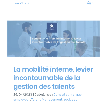
Lire Plus
0
La mobilité interne, levier
incontournable de la
gestion des talents
26/04/2023
|
Catégories :
Conseil et marque
employeur
,
Talent Management
,
podcast