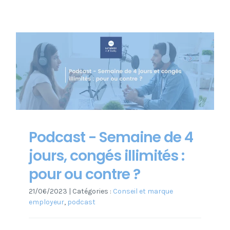
Podcast - Semaine de 4
jours, congés illimités :
pour ou contre ?
21/06/2023
|
Catégories :
Conseil et marque
employeur
,
podcast