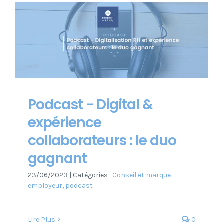
Podcast - Digital &
expérience
collaborateurs : le duo
gagnant
23/06/2023
|
Catégories :
Conseil et marque
employeur
,
podcast
Lire Plus
0