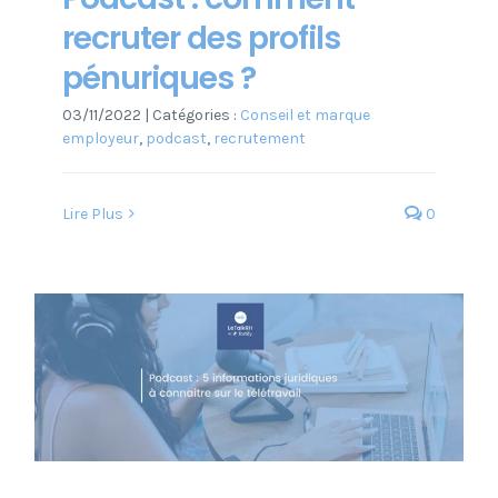
recruter des profils
pénuriques ?
03/11/2022
|
Catégories :
Conseil et marque
employeur
,
podcast
,
recrutement
Lire Plus
0