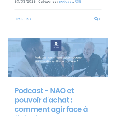
30/03/2023
|
Catégories :
podcast
,
RSE
Lire Plus
0
Podcast - NAO et
pouvoir d'achat :
comment agir face à