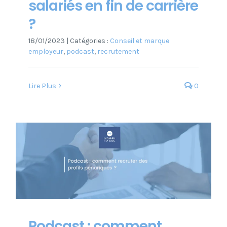
salariés en fin de carrière
?
18/01/2023
|
Catégories :
Conseil et marque
employeur
,
podcast
,
recrutement
Lire Plus
0
Podcast : comment