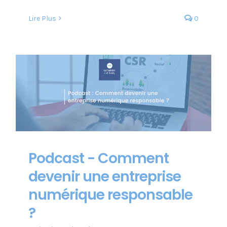
Lire Plus
0
Podcast - Comment
devenir une entreprise
numérique responsable
?