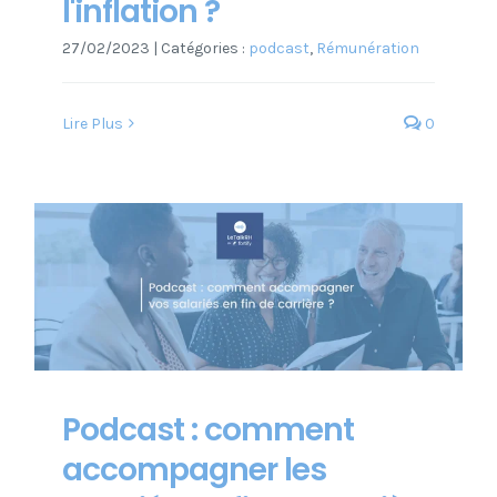
l'inflation ?
27/02/2023
|
Catégories :
podcast
,
Rémunération
Lire Plus
0
Podcast : comment
accompagner les