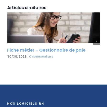
Articles similaires
Next
Fiche métier – Gestionnaire de paie
Nou
30/08/2023
|
0 commentaire
Mét
24/
NOS LOGICIELS RH