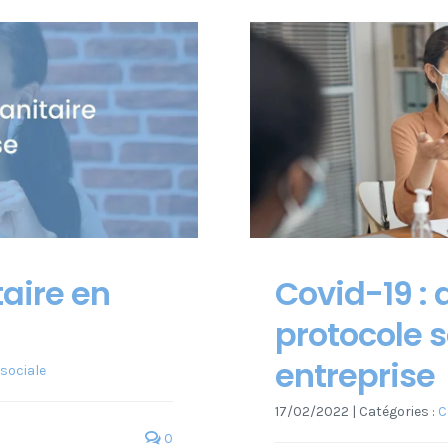
taire en
Covid-19 :
protocole s
entreprise
 sociale
17/02/2022
|
Catégories :
C
0