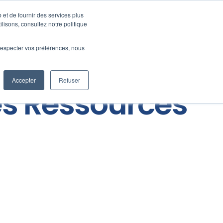
 et de fournir des services plus
ilisons, consultez notre politique
Fortify
News
Contact
CONNEXION
e respecter vos préférences, nous
Accepter
Refuser
es Ressources