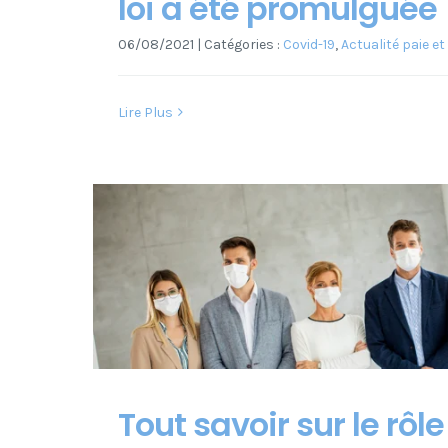
loi a été promulguée
06/08/2021
|
Catégories :
Covid-19
,
Actualité paie et
Lire Plus
Tout savoir sur le rôl