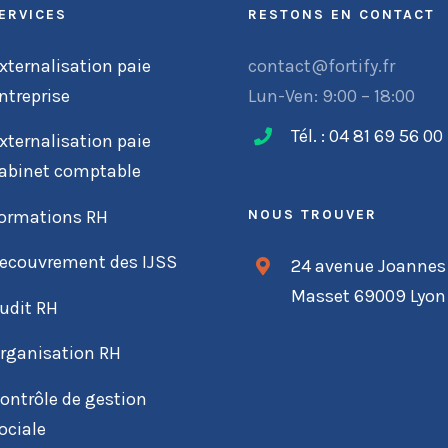
ERVICES
RESTONS EN CONTACT
xternalisation paie
contact@fortify.fr
ntreprise
Lun-Ven: 9:00 – 18:00
Tél. : 04 81 69 56 00
xternalisation paie
abinet comptable
ormations RH
NOUS TROUVER
ecouvrement des IJSS
24 avenue Joannes
Masset 69009 Lyon
udit RH
rganisation RH
ontrôle de gestion
ociale