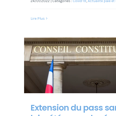
24/01/2022
|
Catégories :
Covid-19
,
Actualité paie et
Lire Plus
Extension du pass sani