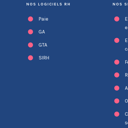
NOS LOGICIELS RH
NOS S
Paie
E
e
GA
E
GTA
c
SIRH
F
R
A
O
C
s