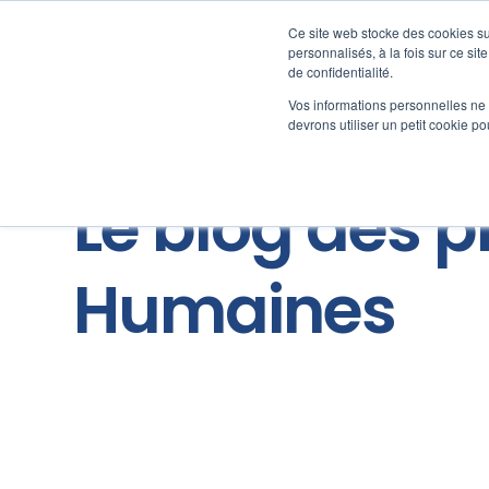
Ce site web stocke des cookies sur
personnalisés, à la fois sur ce sit
Logiciels Paie & SIRH
de confidentialité.
Vos informations personnelles ne f
devrons utiliser un petit cookie 
Le blog des 
Humaines