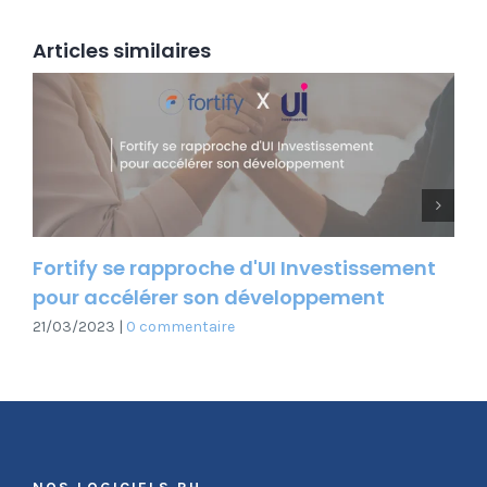
Articles similaires
Next
Fortify se rapproche d'UI Investissement
For
pour accélérer son développement
Dé
21/03/2023
|
0 commentaire
01/